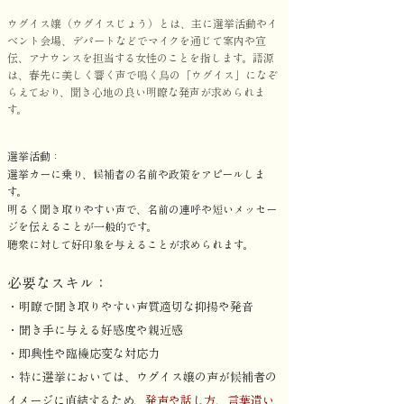
ウグイス嬢（ウグイスじょう）とは、主に選挙活動やイ
ベント会場、デパートなどでマイクを通じて案内や宣
伝、アナウンスを担当する女性のことを指します。
語源
は、春先に美しく響く声で鳴く鳥の「ウグイス」になぞ
らえており、聞き心地の良い明瞭な発声が求められま
す。
選挙活動：
選挙カーに乗り、候補者の名前や政策をアピールしま
す。
明るく聞き取りやすい声で、名前の連呼や短いメッセー
ジを伝えることが一般的です。
聴衆に対して好印象を与えることが求められます。​
必要なスキル：
・明瞭で聞き取りやすい声質適切な抑揚や発音
・聞き手に与える好感度や親近感
・即興性や臨機応変な対応力
・特に選挙においては、ウグイス嬢の声が候補者の
イメージに直結するため、
発声や話し方、言葉遣い