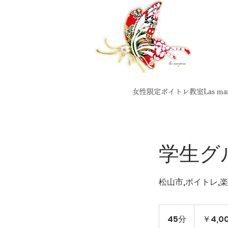
女性限定ボイトレ教室Las mari
学生グ
松山市,ボイトレ,
4,000
円
45分
4
￥4,0