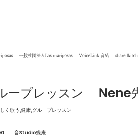
posas
一般社団法人Las mariposas
VoiceLink 音結
sharedkit
ループレッスン Nene
楽しく歌う,健康,グループレッスン
00
音Studio蝶庵