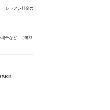
）：レッスン料金の
い場合など、ご連絡
efuan-