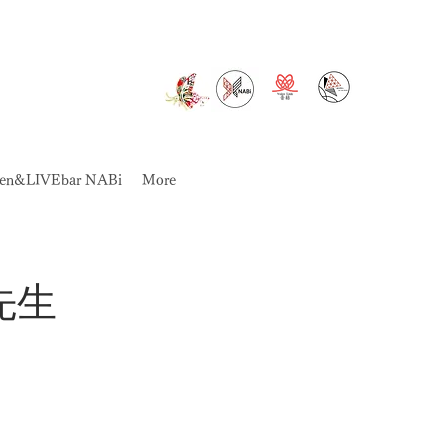
chen&LIVEbar NABi
More
先生